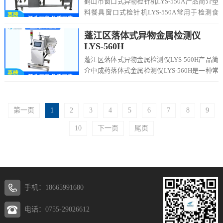
鹤山市窗口式异物检针机LYS-550A产品简介塑
料餐具窗口式检针机LYS-550A常用于检测食
品、面包、馒头、水饺、饼干等产品中...
蓬江区落体式异物金属检测仪
LYS-560H
蓬江区落体式异物金属检测仪LYS-560H产品简
介中成药落体式金属检测仪LYS-560H是一种常
用于工业生产线、食品加工和安全领...
第一页
1
2
3
4
5
6
7
8
9
10
下一页
尾页
手机：18665991680
电话：0755-29026612