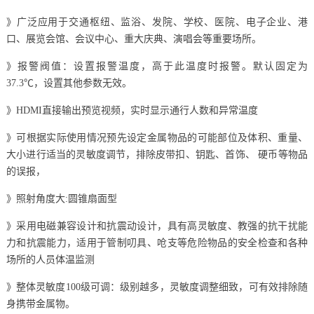
》广泛应用于交通枢纽、监浴、发院、学校、医院、电子企业、港
口、展览会馆、会议中心、重大庆典、演唱会等重要场所。
》报警阀值：设置报警温度，高于此温度时报警。默认固定为
37.3℃，设置其他参数无效。
》HDMI直接输出预览视频，实时显示通行人数和异常温度
》可根据实际使用情况预先设定金属物品的可能部位及体积、重量、
大小进行适当的灵敏度调节，排除皮带扣、钥匙、首饰、 硬币等物品
的误报，
》照射角度大:圆锥扇面型
》采用电磁兼容设计和抗震动设计，具有高灵敏度、教强的抗干扰能
力和抗震能力，适用于管制叨具、呛支等危险物品的安全检查和各种
场所的人员体温监测
》整体灵敏度100级可调：级别越多，灵敏度调整细致，可有效排除随
身携带金属物。